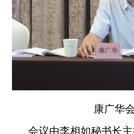
康广华
会议由李相如秘书长主