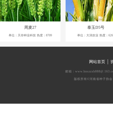
周麦27
泰玉D5号
单位：天存种业科技
热度：8709
单位：大润农业
热度：626
网站首页
邮箱：www.hnszzxh888@.
版权所有©河南省种子协