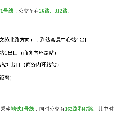
1号线
，公交车有
26路、312路
。
文苑北路方向），到达会展中心站C出口
心站C出口（商务内环路站）
心站C出口（商务内环路站）
线距离）
以乘坐
地铁1号线
，同时公交有
162路和47路
。
其中时