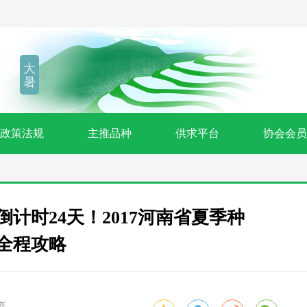
大
暑
政策法规
主推品种
供求平台
协会会员
计时24天！2017河南省夏季种
全程攻略
资