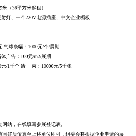
平方米（36平方米起租）
盏射灯、一个220V电源插座、中文企业楣板
元 气球条幅：1000元/个/展期
墙体广告：100元/m2/展期
0元/1千个 请 柬：10000元/5千张
会网站，在线填写参展登记表。
填写好后传真至上述单位即可，组委会将根据企业申请的展