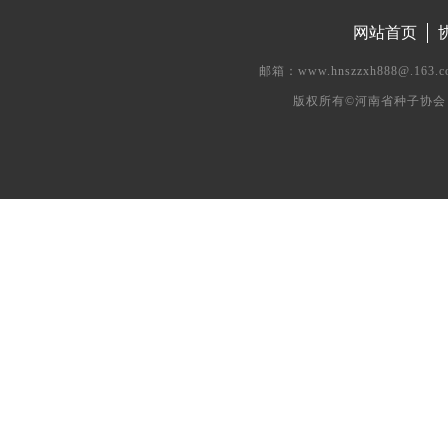
网站首页
邮箱：www.hnszzxh888@.
版权所有©河南省种子协