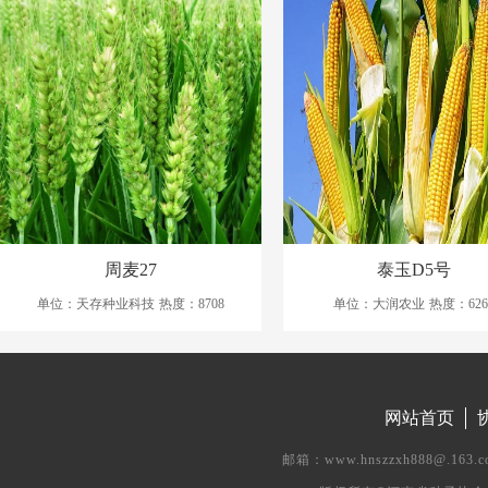
周麦27
泰玉D5号
单位：天存种业科技
热度：8708
单位：大润农业
热度：626
网站首页
邮箱：www.hnszzxh888@.